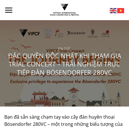
TIN TỨC
ĐẶC QUYỀN ĐỘC NHẤT KHI THAM GIA
TRIAL CONCERT – TRẢI NGHIỆM TRỰC
TIẾP ĐÀN BÖSENDORFER 280VC
Bạn đã sẵn sàng chạm tay vào cây đàn huyền thoại
Bösendorfer 280VC – một trong những biểu tượng của