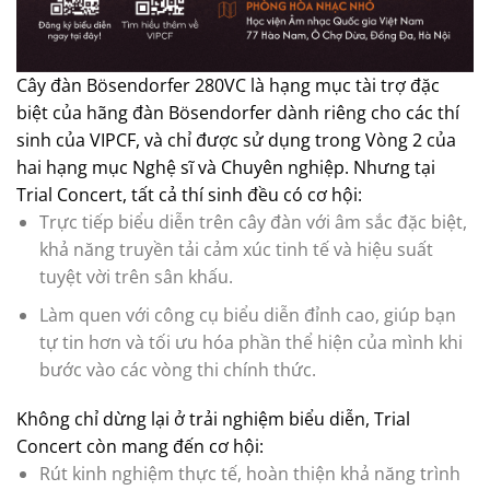
Cây đàn Bösendorfer 280VC là hạng mục tài trợ đặc
biệt của hãng đàn Bösendorfer dành riêng cho các thí
sinh của VIPCF, và chỉ được sử dụng trong Vòng 2 của
hai hạng mục Nghệ sĩ và Chuyên nghiệp. Nhưng tại
Trial Concert, tất cả thí sinh đều có cơ hội:
Trực tiếp biểu diễn trên cây đàn với âm sắc đặc biệt,
khả năng truyền tải cảm xúc tinh tế và hiệu suất
tuyệt vời trên sân khấu.
Làm quen với công cụ biểu diễn đỉnh cao, giúp bạn
tự tin hơn và tối ưu hóa phần thể hiện của mình khi
bước vào các vòng thi chính thức.
Không chỉ dừng lại ở trải nghiệm biểu diễn, Trial
Concert còn mang đến cơ hội:
Rút kinh nghiệm thực tế, hoàn thiện khả năng trình