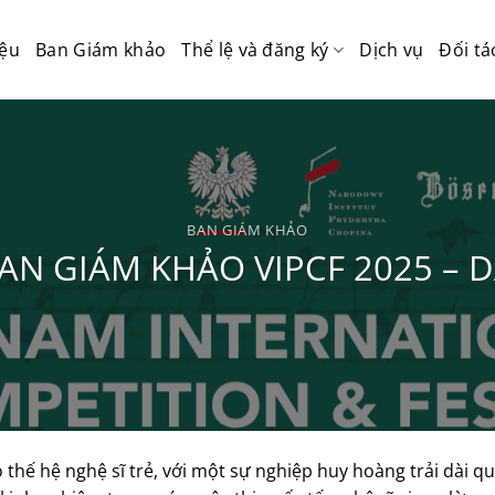
iệu
Ban Giám khảo
Thể lệ và đăng ký
Dịch vụ
Đối tá
BAN GIÁM KHẢO
BAN GIÁM KHẢO VIPCF 2025 – D
thế hệ nghệ sĩ trẻ, với một sự nghiệp huy hoàng trải dài q