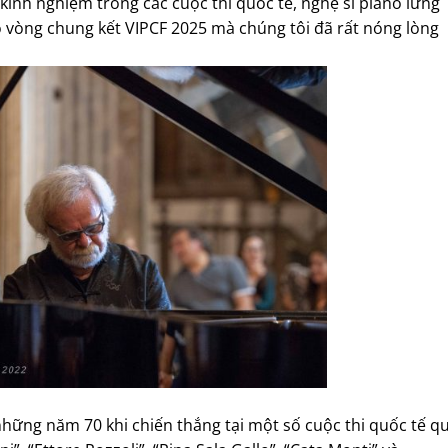
 kinh nghiệm trong các cuộc thi quốc tế, nghệ sĩ piano lừng
o vòng chung kết VIPCF 2025 mà chúng tôi đã rất nóng lòng
những năm 70 khi chiến thắng tại một số cuộc thi quốc tế q