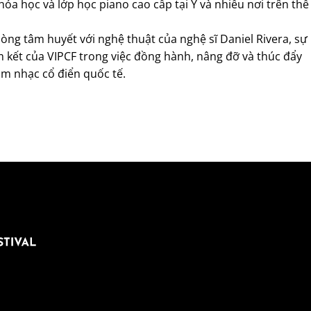
a học và lớp học piano cao cấp tại Ý và nhiều nơi trên thế
lòng tâm huyết với nghệ thuật của nghệ sĩ Daniel Rivera, sự
kết của VIPCF trong việc đồng hành, nâng đỡ và thúc đẩy
âm nhạc cổ điển quốc tế.