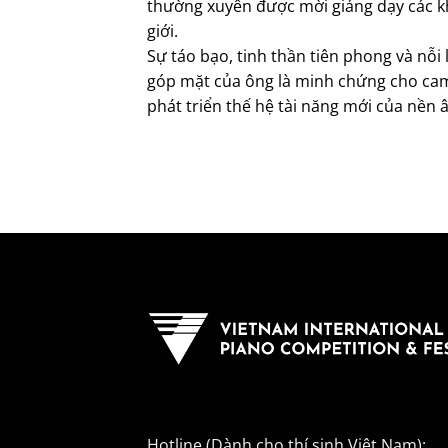
thường xuyên được mời giảng dạy các khó
giới.
Sự táo bạo, tinh thần tiên phong và nỗi 
góp mặt của ông là minh chứng cho cam 
phát triển thế hệ tài năng mới của nền 
Hotline (Dành cho thí sinh Việt Nam):