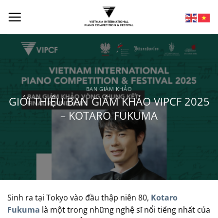
BAN GIÁM KHẢO
GIỚI THIỆU BAN GIÁM KHẢO VIPCF 2025
– KOTARO FUKUMA
Sinh ra tại Tokyo vào đầu thập niên 80,
Kotaro
Fukuma
là một trong những nghệ sĩ nổi tiếng nhất của