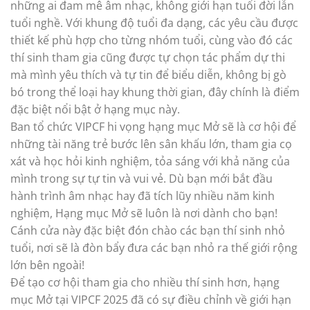
những ai đam mê âm nhạc, không giới hạn tuổi đời lẫn
tuổi nghề. Với khung độ tuổi đa dạng, các yêu cầu được
thiết kế phù hợp cho từng nhóm tuổi, cùng vào đó các
thí sinh tham gia cũng được tự chọn tác phẩm dự thi
mà mình yêu thích và tự tin để biểu diễn, không bị gò
bó trong thể loại hay khung thời gian, đây chính là điểm
đặc biệt nổi bật ở hạng mục này.
Ban tổ chức VIPCF hi vọng hạng mục Mở sẽ là cơ hội để
những tài năng trẻ bước lên sân khấu lớn, tham gia cọ
xát và học hỏi kinh nghiệm, tỏa sáng với khả năng của
mình trong sự tự tin và vui vẻ. Dù bạn mới bắt đầu
hành trình âm nhạc hay đã tích lũy nhiều năm kinh
nghiệm, Hạng mục Mở sẽ luôn là nơi dành cho bạn!
Cánh cửa này đặc biệt đón chào các bạn thí sinh nhỏ
tuổi, nơi sẽ là đòn bẩy đưa các bạn nhỏ ra thế giới rộng
lớn bên ngoài!
Để tạo cơ hội tham gia cho nhiều thí sinh hơn, hạng
mục Mở tại VIPCF 2025 đã có sự điều chỉnh về giới hạn