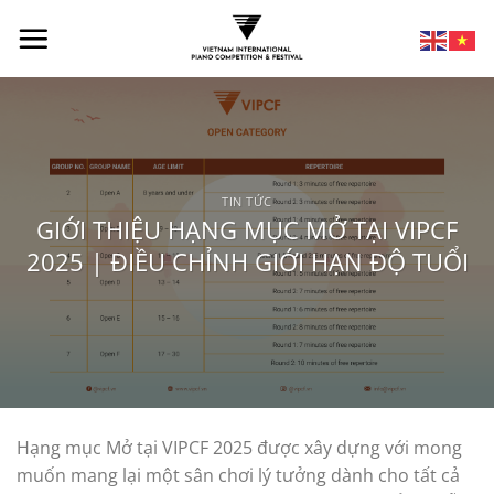
TIN TỨC
GIỚI THIỆU HẠNG MỤC MỞ TẠI VIPCF
2025 | ĐIỀU CHỈNH GIỚI HẠN ĐỘ TUỔI
Hạng mục Mở tại VIPCF 2025 được xây dựng với mong
muốn mang lại một sân chơi lý tưởng dành cho tất cả