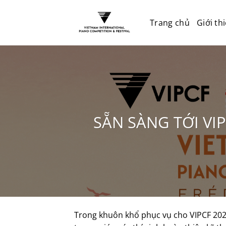
Trang chủ
Giới th
SẴN SÀNG TỚI VI
Trong khuôn khổ phục vụ cho VIPCF 2025,