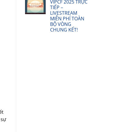
VIPCF 2025 TRỰC
TIẾP –
LIVESTREAM
MIỄN PHÍ TOÀN
BỘ VÒNG
CHUNG KẾT!
ết
 sự