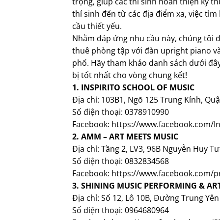
trọng, giúp các thí sinh hoàn thiện kỹ t
thí sinh đến từ các địa điểm xa, việc tì
cầu thiết yếu.
Nhằm đáp ứng nhu cầu này, chúng tôi đã 
thuê phòng tập với đàn upright piano và
phố. Hãy tham khảo danh sách dưới đây
bị tốt nhất cho vòng chung kết!
1. INSPIRITO SCHOOL OF MUSIC
Địa chỉ: 103B1, Ngõ 125 Trung Kính, Qu
Số điện thoại: 0378910990
Facebook: https://www.facebook.com/In
2. AMM – ART MEETS MUSIC
Địa chỉ: Tầng 2, LV3, 96B Nguyễn Huy 
Số điện thoại: 0832834568
Facebook: https://www.facebook.com/p
3. SHINING MUSIC PERFORMING & A
Địa chỉ: Số 12, Lô 10B, Đường Trung Yê
Số điện thoại: 0964680964