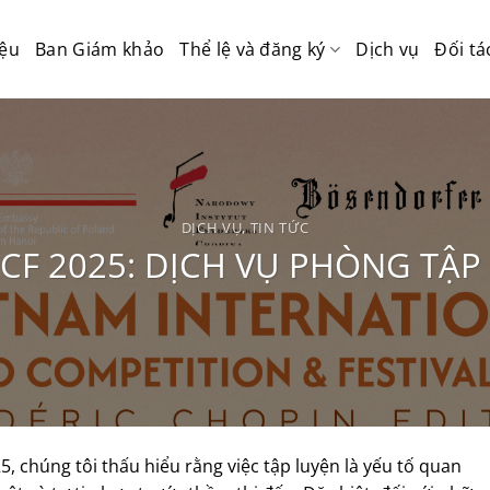
iệu
Ban Giám khảo
Thể lệ và đăng ký
Dịch vụ
Đối tá
DỊCH VỤ
,
TIN TỨC
PCF 2025: DỊCH VỤ PHÒNG TẬP 
 chúng tôi thấu hiểu rằng việc tập luyện là yếu tố quan