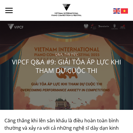
Q&A
,
TIN TỨC
VIPCF Q&A #9: GIẢI TỎA ÁP LỰC KHI
THAM DỰ CUỘC THI
Căng thẳng khi lên sân khấu là điều hoàn toàn bình
thường và xảy ra với cả những nghệ sĩ dày dạn kinh