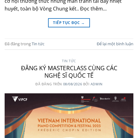
cơ hội thưởng thức những màn tranh tài đầy nhiệt
huyết, toàn bộ Vòng Chung kết.. Đọc thêm…
TIẾP TỤC ĐỌC
→
Đã đăng trong
Tin tức
Để lại một bình luận
TIN TỨC
ĐĂNG KÝ MASTERCLASS CÙNG CÁC
NGHỆ SĨ QUỐC TẾ
ĐÃ ĐĂNG TRÊN
08/08/2026
BỞI
ADMIN