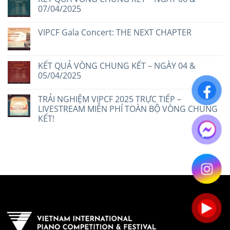
07/04/2025
VIPCF Gala Concert: THE NEXT CHAPTER
KẾT QUẢ VÒNG CHUNG KẾT – NGÀY 04 &
05/04/2025
TRẢI NGHIỆM VIPCF 2025 TRỰC TIẾP –
LIVESTREAM MIỄN PHÍ TOÀN BỘ VÒNG CHUNG
KẾT!