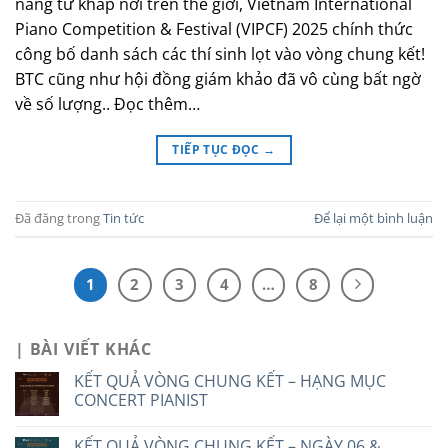
năng từ khắp nơi trên thế giới, Vietnam International
Piano Competition & Festival (VIPCF) 2025 chính thức
công bố danh sách các thí sinh lọt vào vòng chung kết!
BTC cũng như hội đồng giám khảo đã vô cùng bất ngờ
về số lượng.. Đọc thêm…
TIẾP TỤC ĐỌC
→
Đã đăng trong
Tin tức
Để lại một bình luận
1
2
3
4
…
8
| BÀI VIẾT KHÁC
KẾT QUẢ VÒNG CHUNG KẾT – HẠNG MỤC
CONCERT PIANIST
KẾT QUẢ VÒNG CHUNG KẾT – NGÀY 06 &