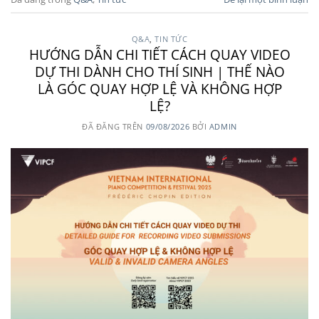
Q&A
,
TIN TỨC
HƯỚNG DẪN CHI TIẾT CÁCH QUAY VIDEO
DỰ THI DÀNH CHO THÍ SINH | THẾ NÀO
LÀ GÓC QUAY HỢP LỆ VÀ KHÔNG HỢP
LỆ?
ĐÃ ĐĂNG TRÊN
09/08/2026
BỞI
ADMIN