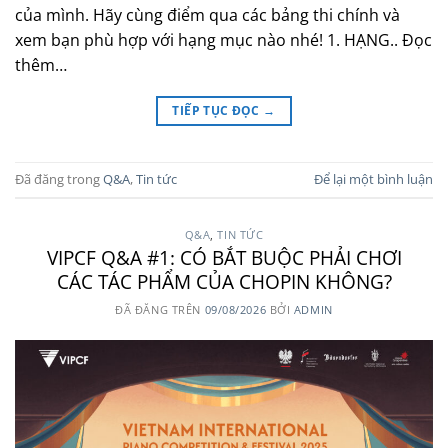
của mình. Hãy cùng điểm qua các bảng thi chính và
xem bạn phù hợp với hạng mục nào nhé! 1. HẠNG.. Đọc
thêm…
TIẾP TỤC ĐỌC
→
Đã đăng trong
Q&A
,
Tin tức
Để lại một bình luận
Q&A
,
TIN TỨC
VIPCF Q&A #1: CÓ BẮT BUỘC PHẢI CHƠI
CÁC TÁC PHẨM CỦA CHOPIN KHÔNG?
ĐÃ ĐĂNG TRÊN
09/08/2026
BỞI
ADMIN