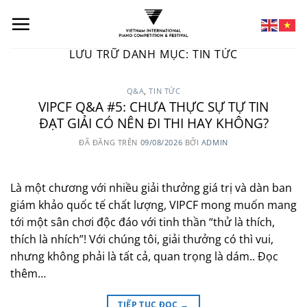
LƯU TRỮ DANH MỤC:
TIN TỨC
Q&A
,
TIN TỨC
VIPCF Q&A #5: CHƯA THỰC SỰ TỰ TIN
ĐẠT GIẢI CÓ NÊN ĐI THI HAY KHÔNG?
ĐÃ ĐĂNG TRÊN
09/08/2026
BỞI
ADMIN
Là một chương với nhiều giải thưởng giá trị và dàn ban
giám khảo quốc tế chất lượng, VIPCF mong muốn mang
tới một sân chơi độc đáo với tinh thần “thử là thích,
thích là nhích”! Với chúng tôi, giải thưởng có thì vui,
nhưng không phải là tất cả, quan trọng là dám.. Đọc
thêm…
TIẾP TỤC ĐỌC
→