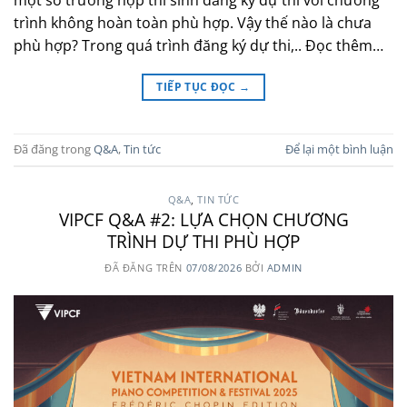
trình không hoàn toàn phù hợp. Vậy thế nào là chưa
phù hợp? Trong quá trình đăng ký dự thi,.. Đọc thêm…
TIẾP TỤC ĐỌC
→
Đã đăng trong
Q&A
,
Tin tức
Để lại một bình luận
Q&A
,
TIN TỨC
VIPCF Q&A #2: LỰA CHỌN CHƯƠNG
TRÌNH DỰ THI PHÙ HỢP
ĐÃ ĐĂNG TRÊN
07/08/2026
BỞI
ADMIN