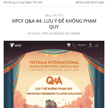
Đã đăng trong
Q&A
,
Tin tức
Để lại một bình luận
Q&A
,
TIN TỨC
VIPCF Q&A #4: LƯU Ý ĐỂ KHÔNG PHẠM
QUY
ĐÃ ĐĂNG TRÊN
07/08/2026
BỞI
ADMIN