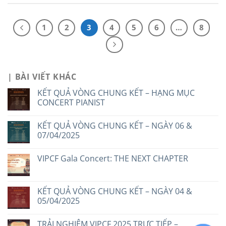
1
2
3
4
5
6
…
8
| BÀI VIẾT KHÁC
KẾT QUẢ VÒNG CHUNG KẾT – HẠNG MỤC
CONCERT PIANIST
KẾT QUẢ VÒNG CHUNG KẾT – NGÀY 06 &
07/04/2025
VIPCF Gala Concert: THE NEXT CHAPTER
KẾT QUẢ VÒNG CHUNG KẾT – NGÀY 04 &
05/04/2025
TRẢI NGHIỆM VIPCF 2025 TRỰC TIẾP –